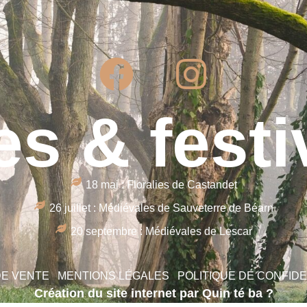
es & festi
18 mai : Floralies de Castandet
26 juillet : Médiévales de Sauveterre de Béarn
20 septembre : Médiévales de Lescar
DE VENTE
MENTIONS LÉGALES
POLITIQUE DE CONFIDE
Création du site internet par Quin té ba ?