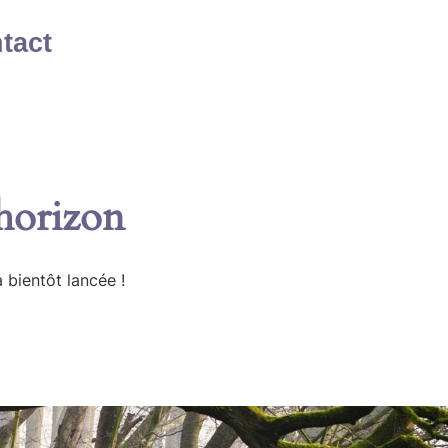
tact
’horizon
 bientôt lancée !