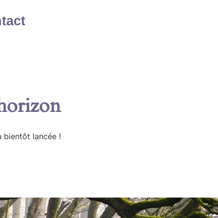
tact
’horizon
 bientôt lancée !