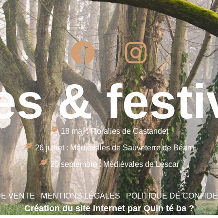
es & festi
18 mai : Floralies de Castandet
26 juillet : Médiévales de Sauveterre de Béarn
20 septembre : Médiévales de Lescar
DE VENTE
MENTIONS LÉGALES
POLITIQUE DE CONFIDE
Création du site internet par Quin té ba ?