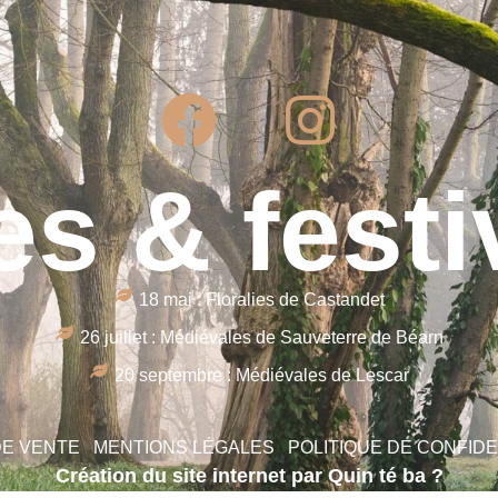
es & festi
18 mai : Floralies de Castandet
26 juillet : Médiévales de Sauveterre de Béarn
20 septembre : Médiévales de Lescar
DE VENTE
MENTIONS LÉGALES
POLITIQUE DE CONFIDE
Création du site internet par Quin té ba ?