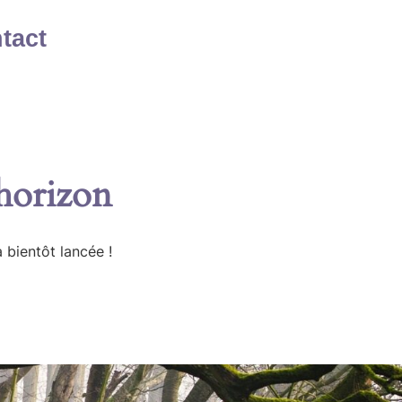
tact
’horizon
 bientôt lancée !