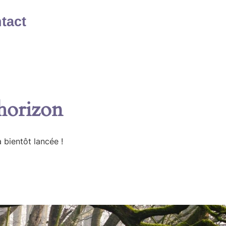
tact
’horizon
 bientôt lancée !