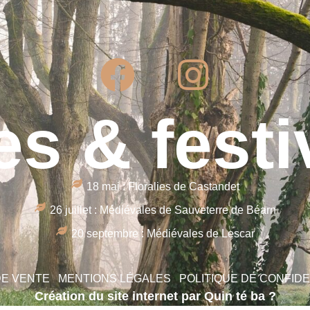
es & festi
18 mai : Floralies de Castandet
26 juillet : Médiévales de Sauveterre de Béarn
20 septembre : Médiévales de Lescar
DE VENTE
MENTIONS LÉGALES
POLITIQUE DE CONFIDE
Création du site internet par Quin té ba ?