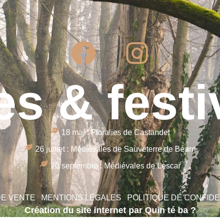
es & festi
18 mai : Floralies de Castandet
26 juillet : Médiévales de Sauveterre de Béarn
20 septembre : Médiévales de Lescar
DE VENTE
MENTIONS LÉGALES
POLITIQUE DE CONFIDE
Création du site internet par Quin té ba ?