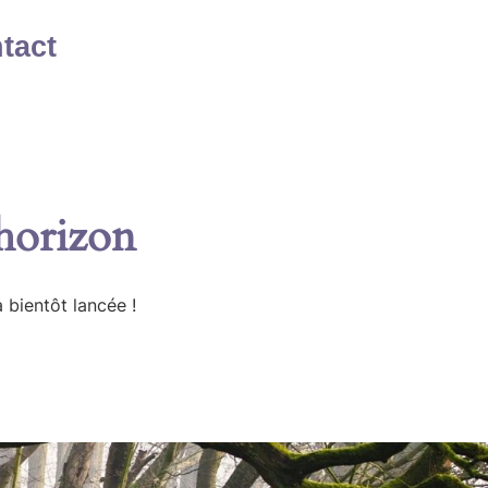
tact
’horizon
 bientôt lancée !