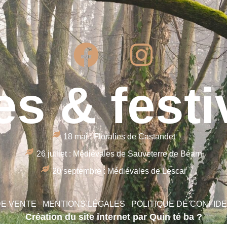
es & festi
18 mai : Floralies de Castandet
26 juillet : Médiévales de Sauveterre de Béarn
20 septembre : Médiévales de Lescar
DE VENTE
MENTIONS LÉGALES
POLITIQUE DE CONFIDE
Création du site internet par Quin té ba ?