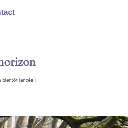
tact
’horizon
 bientôt lancée !