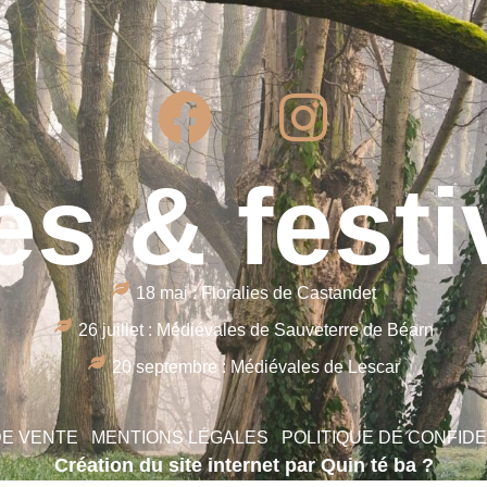
es & festi
18 mai : Floralies de Castandet
26 juillet : Médiévales de Sauveterre de Béarn
20 septembre : Médiévales de Lescar
DE VENTE
MENTIONS LÉGALES
POLITIQUE DE CONFIDE
Création du site internet par Quin té ba ?