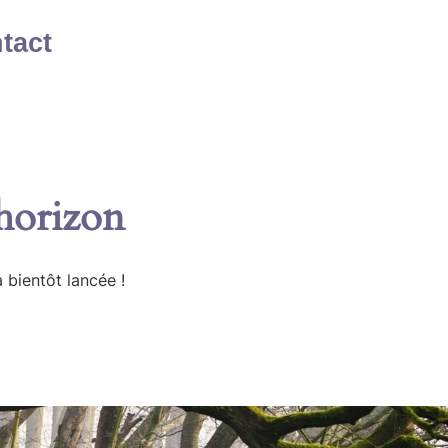
tact
’horizon
 bientôt lancée !