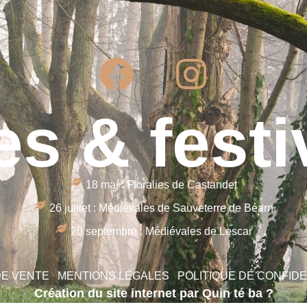
es & festi
18 mai : Floralies de Castandet
26 juillet : Médiévales de Sauveterre de Béarn
20 septembre : Médiévales de Lescar
DE VENTE
MENTIONS LÉGALES
POLITIQUE DE CONFIDE
Création du site internet par Quin té ba ?