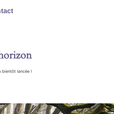
tact
’horizon
 bientôt lancée !