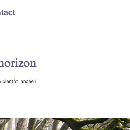
tact
’horizon
 bientôt lancée !