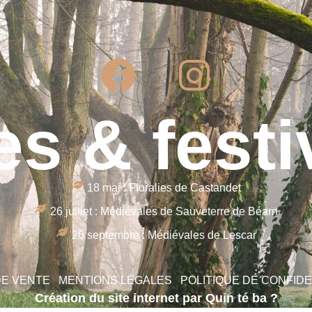
es & festi
18 mai : Floralies de Castandet
26 juillet : Médiévales de Sauveterre de Béarn
20 septembre : Médiévales de Lescar
DE VENTE
MENTIONS LÉGALES
POLITIQUE DE CONFIDE
Création du site internet par Quin té ba ?