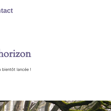
tact
’horizon
 bientôt lancée !