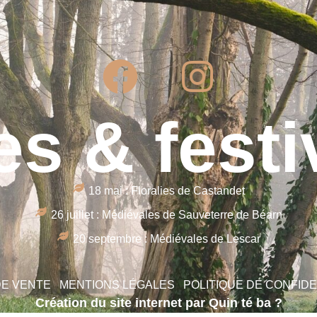
es & festi
18 mai : Floralies de Castandet
26 juillet : Médiévales de Sauveterre de Béarn
20 septembre : Médiévales de Lescar
DE VENTE
MENTIONS LÉGALES
POLITIQUE DE CONFIDE
Création du site internet par Quin té ba ?