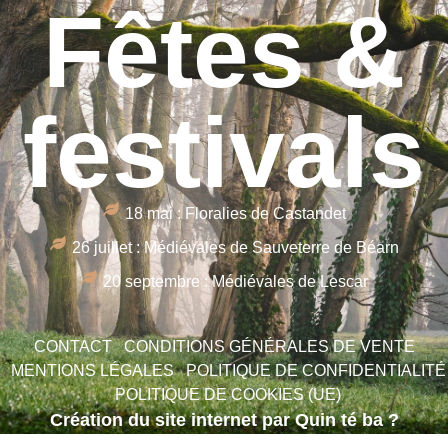
Fêtes &
festivals
18 mai : Floralies de Castandet
26 juillet : Médiévales de Sauveterre de Béarn
20 septembre : Médiévales de Lescar
CONTACT
CONDITIONS GÉNÉRALES DE VENTE
MENTIONS LÉGALES
POLITIQUE DE CONFIDENTIALITÉ
POLITIQUE DE COOKIES (UE)
Création du site internet par Quin té ba ?