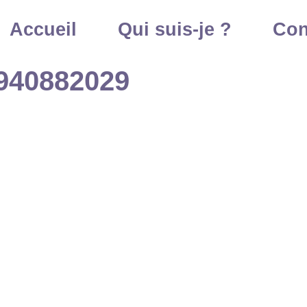
Accueil
Qui suis-je ?
Con
940882029