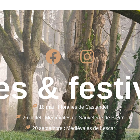
es & festi
18 mai : Floralies de Castandet
26 juillet : Médiévales de Sauveterre de Béarn
20 septembre : Médiévales de Lescar