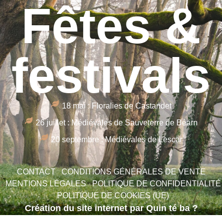
Fêtes &
festivals
18 mai : Floralies de Castandet
26 juillet : Médiévales de Sauveterre de Béarn
20 septembre : Médiévales de Lescar
CONTACT
CONDITIONS GÉNÉRALES DE VENTE
MENTIONS LÉGALES
POLITIQUE DE CONFIDENTIALITÉ
POLITIQUE DE COOKIES (UE)
Création du site internet par Quin té ba ?