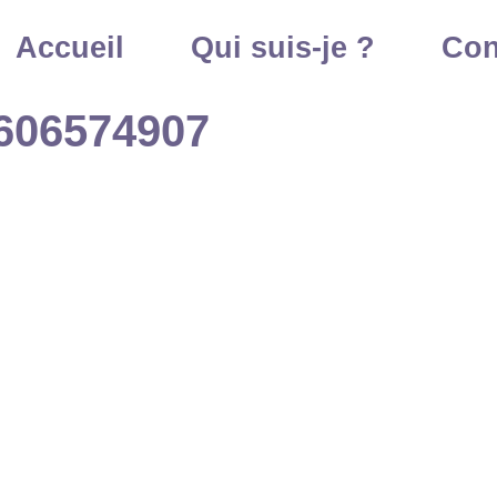
Accueil
Qui suis-je ?
Con
606574907