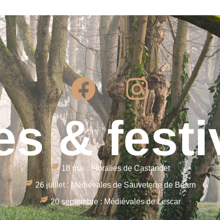
es & festi
18 mai : Floralies de Castandet
26 juillet : Médiévales de Sauveterre de Béarn
20 septembre : Médiévales de Lescar