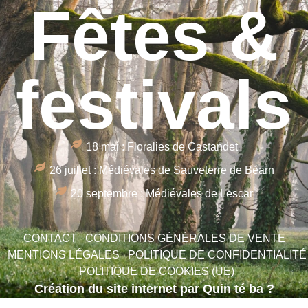
Fêtes &
festivals
18 mai : Floralies de Castandet
26 juillet : Médiévales de Sauveterre de Béarn
20 septembre : Médiévales de Lescar
CONTACT
CONDITIONS GÉNÉRALES DE VENTE
MENTIONS LÉGALES
POLITIQUE DE CONFIDENTIALITÉ
POLITIQUE DE COOKIES (UE)
Création du site internet par Quin té ba ?