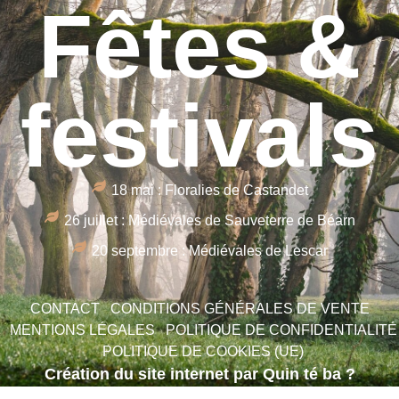
Fêtes &
festivals
18 mai : Floralies de Castandet
26 juillet : Médiévales de Sauveterre de Béarn
20 septembre : Médiévales de Lescar
CONTACT
CONDITIONS GÉNÉRALES DE VENTE
MENTIONS LÉGALES
POLITIQUE DE CONFIDENTIALITÉ
POLITIQUE DE COOKIES (UE)
Création du site internet par Quin té ba ?