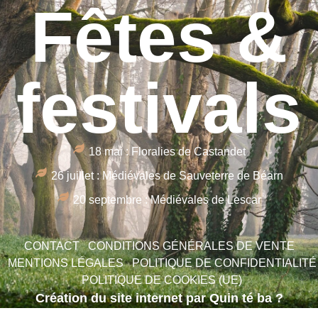
Fêtes &
festivals
18 mai : Floralies de Castandet
26 juillet : Médiévales de Sauveterre de Béarn
20 septembre : Médiévales de Lescar
CONTACT
CONDITIONS GÉNÉRALES DE VENTE
MENTIONS LÉGALES
POLITIQUE DE CONFIDENTIALITÉ
POLITIQUE DE COOKIES (UE)
Création du site internet par Quin té ba ?