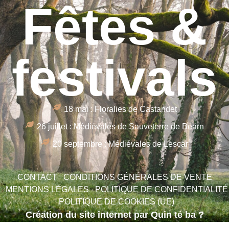
Fêtes &
festivals
18 mai : Floralies de Castandet
26 juillet : Médiévales de Sauveterre de Béarn
20 septembre : Médiévales de Lescar
CONTACT
CONDITIONS GÉNÉRALES DE VENTE
MENTIONS LÉGALES
POLITIQUE DE CONFIDENTIALITÉ
POLITIQUE DE COOKIES (UE)
Création du site internet par Quin té ba ?