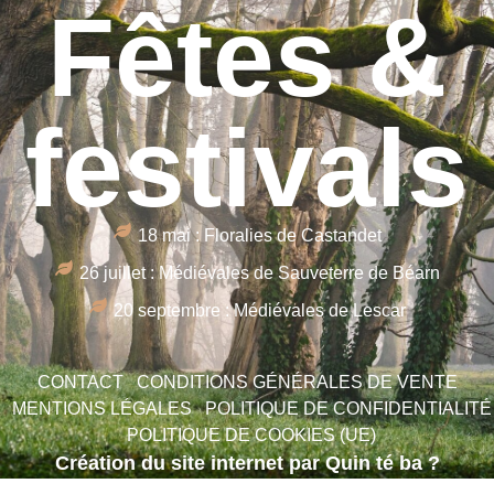
Fêtes &
festivals
18 mai : Floralies de Castandet
26 juillet : Médiévales de Sauveterre de Béarn
20 septembre : Médiévales de Lescar
CONTACT
CONDITIONS GÉNÉRALES DE VENTE
MENTIONS LÉGALES
POLITIQUE DE CONFIDENTIALITÉ
POLITIQUE DE COOKIES (UE)
Création du site internet par Quin té ba ?