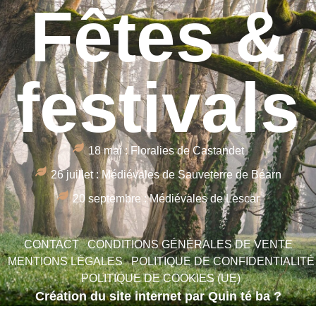
Fêtes &
festivals
18 mai : Floralies de Castandet
26 juillet : Médiévales de Sauveterre de Béarn
20 septembre : Médiévales de Lescar
CONTACT
CONDITIONS GÉNÉRALES DE VENTE
MENTIONS LÉGALES
POLITIQUE DE CONFIDENTIALITÉ
POLITIQUE DE COOKIES (UE)
Création du site internet par Quin té ba ?