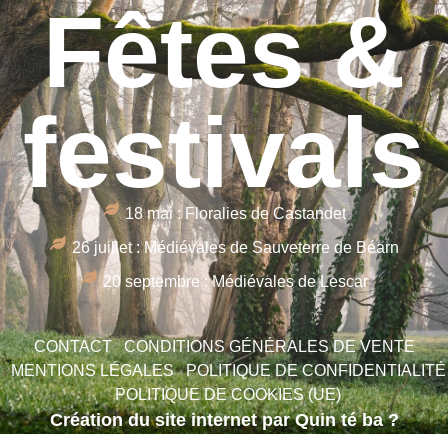
Fêtes &
festivals
18 mai : Floralies de Castandet
26 juillet : Médiévales de Sauveterre de Béarn
20 septembre : Médiévales de Lescar
CONTACT
CONDITIONS GÉNÉRALES DE VENTE
MENTIONS LÉGALES
POLITIQUE DE CONFIDENTIALITÉ
POLITIQUE DE COOKIES (UE)
Création du site internet par Quin té ba ?