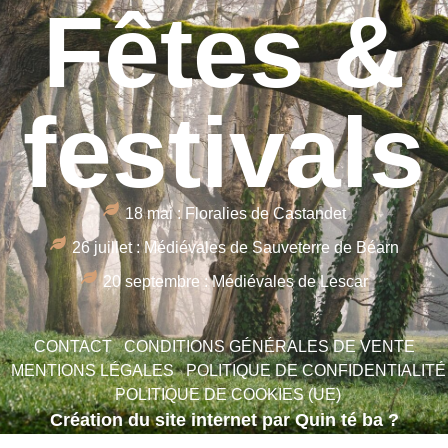
Fêtes &
festivals
18 mai : Floralies de Castandet
26 juillet : Médiévales de Sauveterre de Béarn
20 septembre : Médiévales de Lescar
CONTACT
CONDITIONS GÉNÉRALES DE VENTE
MENTIONS LÉGALES
POLITIQUE DE CONFIDENTIALITÉ
POLITIQUE DE COOKIES (UE)
Création du site internet par Quin té ba ?