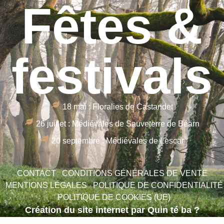
Fêtes &
festivals
18 mai : Floralies de Castandet
26 juillet : Médiévales de Sauveterre de Béarn
20 septembre : Médiévales de Lescar
CONTACT
CONDITIONS GÉNÉRALES DE VENTE
MENTIONS LÉGALES
POLITIQUE DE CONFIDENTIALITÉ
POLITIQUE DE COOKIES (UE)
Création du site internet par Quin té ba ?