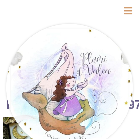
FB_IMG_17782668239