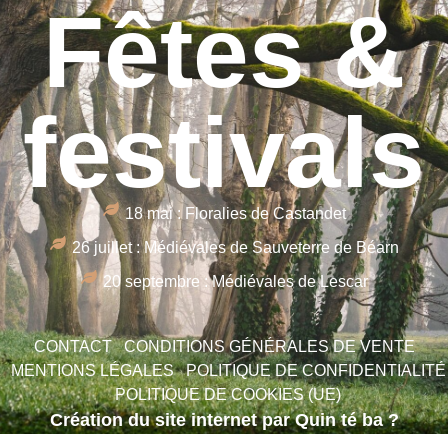
Fêtes &
festivals
18 mai : Floralies de Castandet
26 juillet : Médiévales de Sauveterre de Béarn
20 septembre : Médiévales de Lescar
CONTACT
CONDITIONS GÉNÉRALES DE VENTE
MENTIONS LÉGALES
POLITIQUE DE CONFIDENTIALITÉ
POLITIQUE DE COOKIES (UE)
Création du site internet par Quin té ba ?