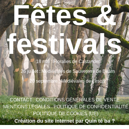
Fêtes &
festivals
18 mai : Floralies de Castandet
26 juillet : Médiévales de Sauveterre de Béarn
20 septembre : Médiévales de Lescar
CONTACT
CONDITIONS GÉNÉRALES DE VENTE
MENTIONS LÉGALES
POLITIQUE DE CONFIDENTIALITÉ
POLITIQUE DE COOKIES (UE)
Création du site internet par Quin té ba ?