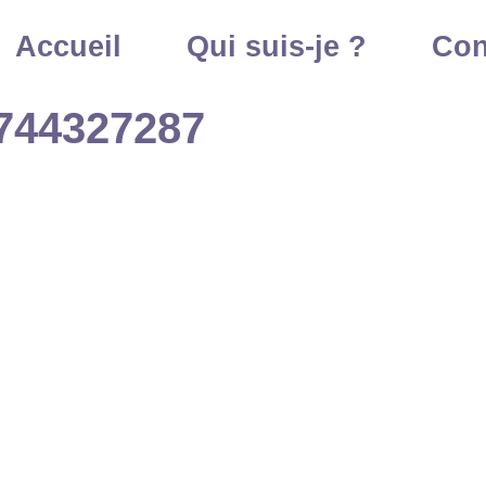
Accueil
Qui suis-je ?
Con
744327287