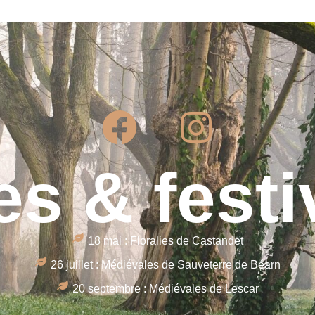
es & festi
18 mai : Floralies de Castandet
26 juillet : Médiévales de Sauveterre de Béarn
20 septembre : Médiévales de Lescar