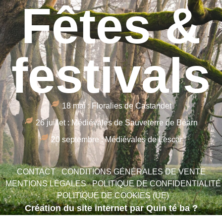
Fêtes &
festivals
18 mai : Floralies de Castandet
26 juillet : Médiévales de Sauveterre de Béarn
20 septembre : Médiévales de Lescar
CONTACT
CONDITIONS GÉNÉRALES DE VENTE
MENTIONS LÉGALES
POLITIQUE DE CONFIDENTIALITÉ
POLITIQUE DE COOKIES (UE)
Création du site internet par Quin té ba ?