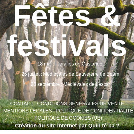
Fêtes &
festivals
18 mai : Floralies de Castandet
26 juillet : Médiévales de Sauveterre de Béarn
20 septembre : Médiévales de Lescar
CONTACT
CONDITIONS GÉNÉRALES DE VENTE
MENTIONS LÉGALES
POLITIQUE DE CONFIDENTIALITÉ
POLITIQUE DE COOKIES (UE)
Création du site internet par Quin té ba ?