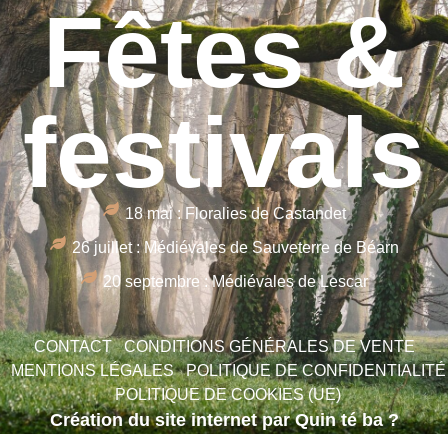
Fêtes &
festivals
18 mai : Floralies de Castandet
26 juillet : Médiévales de Sauveterre de Béarn
20 septembre : Médiévales de Lescar
CONTACT
CONDITIONS GÉNÉRALES DE VENTE
MENTIONS LÉGALES
POLITIQUE DE CONFIDENTIALITÉ
POLITIQUE DE COOKIES (UE)
Création du site internet par Quin té ba ?