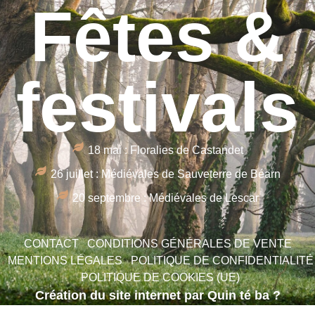
Fêtes &
festivals
18 mai : Floralies de Castandet
26 juillet : Médiévales de Sauveterre de Béarn
20 septembre : Médiévales de Lescar
CONTACT
CONDITIONS GÉNÉRALES DE VENTE
MENTIONS LÉGALES
POLITIQUE DE CONFIDENTIALITÉ
POLITIQUE DE COOKIES (UE)
Création du site internet par Quin té ba ?