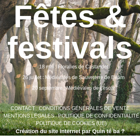
Fêtes &
festivals
18 mai : Floralies de Castandet
26 juillet : Médiévales de Sauveterre de Béarn
20 septembre : Médiévales de Lescar
CONTACT
CONDITIONS GÉNÉRALES DE VENTE
MENTIONS LÉGALES
POLITIQUE DE CONFIDENTIALITÉ
POLITIQUE DE COOKIES (UE)
Création du site internet par Quin té ba ?