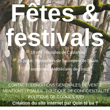
Fêtes &
festivals
18 mai : Floralies de Castandet
26 juillet : Médiévales de Sauveterre de Béarn
20 septembre : Médiévales de Lescar
CONTACT
CONDITIONS GÉNÉRALES DE VENTE
MENTIONS LÉGALES
POLITIQUE DE CONFIDENTIALITÉ
POLITIQUE DE COOKIES (UE)
Création du site internet par Quin té ba ?