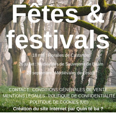
Fêtes &
festivals
18 mai : Floralies de Castandet
26 juillet : Médiévales de Sauveterre de Béarn
20 septembre : Médiévales de Lescar
CONTACT
CONDITIONS GÉNÉRALES DE VENTE
MENTIONS LÉGALES
POLITIQUE DE CONFIDENTIALITÉ
POLITIQUE DE COOKIES (UE)
Création du site internet par Quin té ba ?