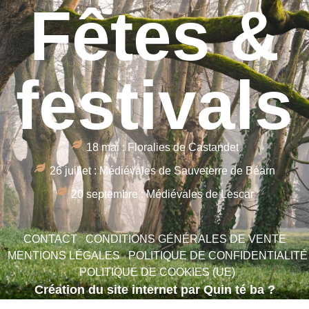
Fêtes &
festivals
18 mai : Floralies de Castandet
26 juillet : Médiévales de Sauveterre de Béarn
20 septembre : Médiévales de Lescar
CONTACT
CONDITIONS GÉNÉRALES DE VENTE
MENTIONS LÉGALES
POLITIQUE DE CONFIDENTIALITÉ
POLITIQUE DE COOKIES (UE)
Création du site internet par Quin té ba ?