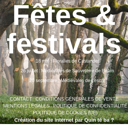
Fêtes &
festivals
18 mai : Floralies de Castandet
26 juillet : Médiévales de Sauveterre de Béarn
20 septembre : Médiévales de Lescar
CONTACT
CONDITIONS GÉNÉRALES DE VENTE
MENTIONS LÉGALES
POLITIQUE DE CONFIDENTIALITÉ
POLITIQUE DE COOKIES (UE)
Création du site internet par Quin té ba ?